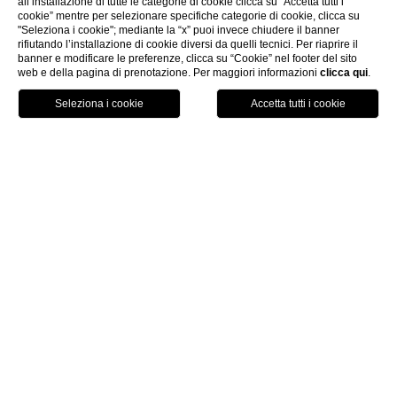
all’installazione di tutte le categorie di cookie clicca su “Accetta tutti i
cookie” mentre per selezionare specifiche categorie di cookie, clicca su
"Seleziona i cookie"; mediante la “x” puoi invece chiudere il banner
rifiutando l’installazione di cookie diversi da quelli tecnici. Per riaprire il
Scopri di Più
banner e modificare le preferenze, clicca su “Cookie” nel footer del sito
web e della pagina di prenotazione. Per maggiori informazioni
clicca qui
.
MAP
PRENOTA
CHIAMA
Home
Villa vacanza a Treviso
La villa di Tenuta Castagnera è ideale per chi
volesse trascorrere una vacanza a Treviso
all’insegna del comfort e del relax.
La struttura è situata a Tarzo, un piccolo
borgo a 44 minuti d’auto dal centro cittadino,
nel cuore della zona del Prosecco DOCG. La